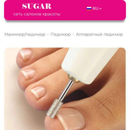
RU
сеть салонов красоты
Маникюр/педикюр
-
Педикюр
-
Аппаратный педикюр