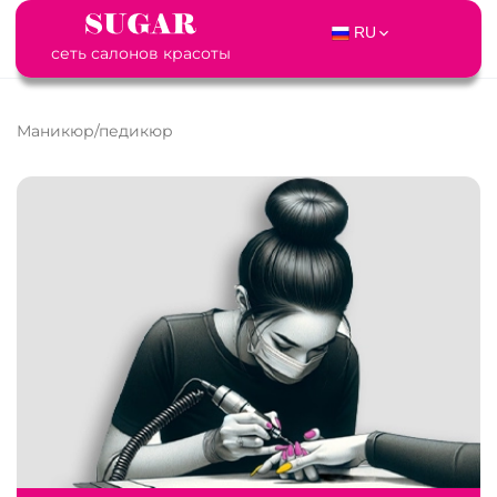
RU
сеть салонов красоты
Маникюр/педикюр