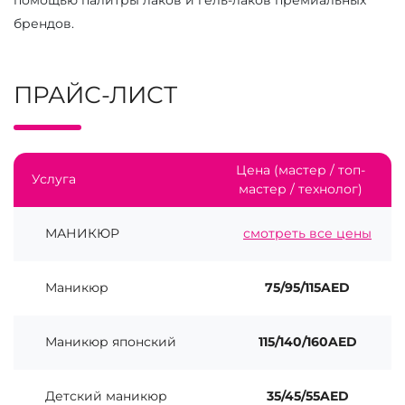
помощью палитры лаков и гель-лаков премиальных
брендов.
ПРАЙС-ЛИСТ
Цена (мастер / топ-
Услуга
мастер / технолог)
МАНИКЮР
смотреть все цены
Маникюр
75/95/115AED
Маникюр японский
115/140/160AED
Детский маникюр
35/45/55AED